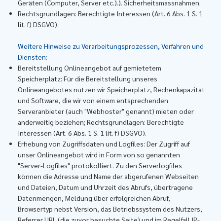
Geräten (Computer, Server etc.).). Sicherheitsmassnahmen.
Rechtsgrundlagen: Berechtigte Interessen (Art. 6 Abs. 1 S. 1
lit. f) DSGVO).
Weitere Hinweise zu Verarbeitungsprozessen, Verfahren und
Diensten:
Bereitstellung Onlineangebot auf gemietetem
Speicherplatz: Für die Bereitstellung unseres
Onlineangebotes nutzen wir Speicherplatz, Rechenkapazität
und Software, die wir von einem entsprechenden
Serveranbieter (auch "Webhoster" genannt) mieten oder
anderweitig beziehen; Rechtsgrundlagen: Berechtigte
Interessen (Art. 6 Abs. 1 S. 1 lit. f) DSGVO).
Erhebung von Zugriffsdaten und Logfiles: Der Zugriff auf
unser Onlineangebot wird in Form von so genannten
"Server-Logfiles" protokolliert. Zu den Serverlogfiles
können die Adresse und Name der abgerufenen Webseiten
und Dateien, Datum und Uhrzeit des Abrufs, übertragene
Datenmengen, Meldung über erfolgreichen Abruf,
Browsertyp nebst Version, das Betriebssystem des Nutzers,
Referrer URL (die zuvor besuchte Seite) und im Regelfall IP-